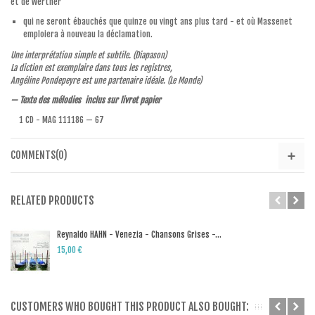
et de Werther
qui ne seront ébauchés que quinze ou vingt ans plus tard - et où Massenet
emploiera à nouveau la déclamation.
Une interprétation simple et subtile.
(Diapason)
La diction est exemplaire dans tous les registres,
Angéline Pondepeyre est une partenaire idéale.
(Le Monde)
— Texte des mélodies inclus sur livret papier
1 CD - MAG 111186 — 67
COMMENTS(0)
RELATED PRODUCTS
Reynaldo HAHN - Venezia - Chansons Grises -...
15,00 €
CUSTOMERS WHO BOUGHT THIS PRODUCT ALSO BOUGHT: