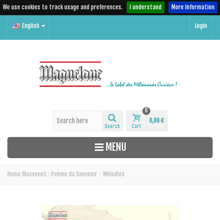
We use cookies to track usage and preferences.
I understand
More Information
English
Login
0
0,00 €
Search
Cart
MENU
Home
Massenet : Poème du Souvenir - Mélodies