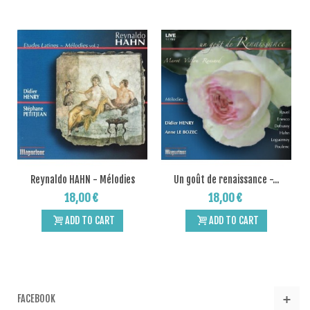
Reynaldo HAHN - Mélodies
Un goût de renaissance -...
vol.2
18,00 €
18,00 €
ADD TO CART
ADD TO CART
FACEBOOK