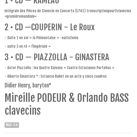
1 • CD — RAMEAU
Intégrale des Pièces de Clavecin en Concerts (1741) transcriptionpour2clavecins
«premièremondiale»
2 • CD —COUPERIN - Le Roux
- Suite 1 en sol « la Piémontaise » -suite2enla
- suite 3 en ré « l’Impériale »
3 • CD — PIAZZOLLA - GINASTERA
- Astor Piazzolla : les Quatre Saisons « Cuatro Estacianes Porteñas »
- Alberto Ginastera * : Estancia Ballet en un acto y cinco cuadros
Didier Henry, baryton*
Mireille PODEUR & Orlando BASS
clavecins
MAG-54