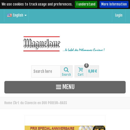
We use cookies to track usage and preferences.
I understand
More Information
English
Login
0
0,00 €
Search
Cart
MENU
Home
L'Art du Clavecin en DUO PODEUR~BASS