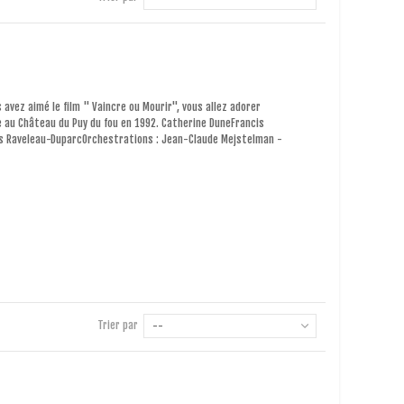
 avez aimé le film " Vaincre ou Mourir", vous allez adorer
 au Château du Puy du fou en 1992. Catherine DuneFrancis
s Raveleau-DuparcOrchestrations : Jean-Claude Mejstelman -
Trier par
--