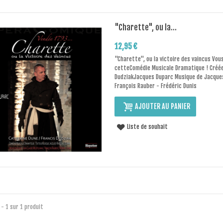
"Charette", ou la...
12,95 €
"Charette", ou la victoire des vaincus Vous
cetteComédie Musicale Dramatique ! Créée
DudziakJacques Duparc Musique de Jacque
François Rauber - Frédéric Dunis
AJOUTER AU PANIER
Liste de souhait
1 - 1 sur 1 produit