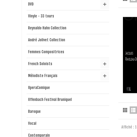
DVD
Vinyle - 33 tours
Reynaldo Hahn Collection
André Jolivet Collection
Femmes Compositrices
French Soloists
Mélodiste Français
OperaComique
Offenbach Festival Bruniquel
Baroque
Vocal
Affiché : 
Contemporain