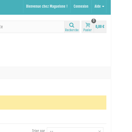
Bienvenue chez Maguelone !
Connexion
Aide
0
0,00 €
Recherche
Panier
Trier par
--