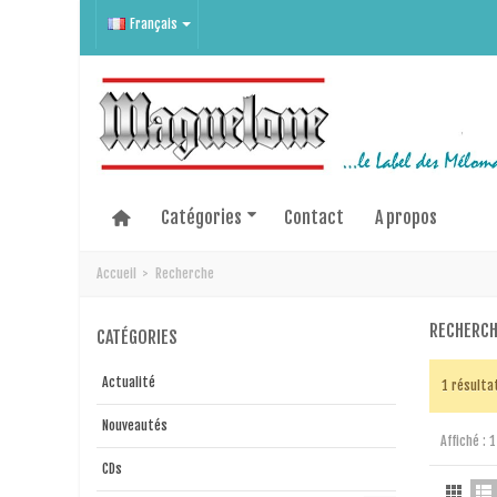
Français
Catégories
Contact
A propos
Accueil
>
Recherche
RECHERC
CATÉGORIES
Actualité
1 résulta
Nouveautés
Affiché : 
CDs