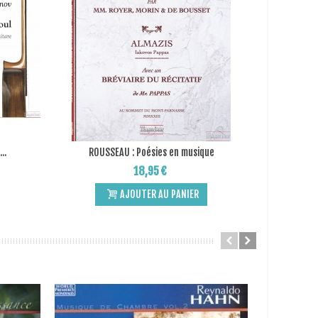
..
ROUSSEAU : Poésies en musique
L'
Add to Wishlist
18,95 €
AJOUTER AU PANIER