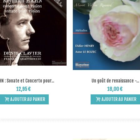
N : Sonate et Concerto pour...
Un goût de renaissance -...
Add to Wishlist
Add to Wishlist
12,95 €
18,00 €
AJOUTER AU PANIER
AJOUTER AU PANIER