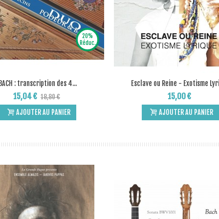
20%
Réduc.
BACH : transcription des 4...
Esclave ou Reine - Exotisme Lyr
Add to Wishlist
Add to Wishlist
15,04 €
15,00 €
18,80 €
AJOUTER AU PANIER
AJOUTER AU PANIER