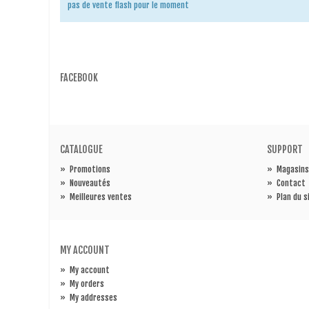
pas de vente flash pour le moment
FACEBOOK
CATALOGUE
SUPPORT
»
Promotions
»
Magasins
»
Nouveautés
»
Contact
»
Meilleures ventes
»
Plan du s
MY ACCOUNT
»
My account
»
My orders
»
My addresses