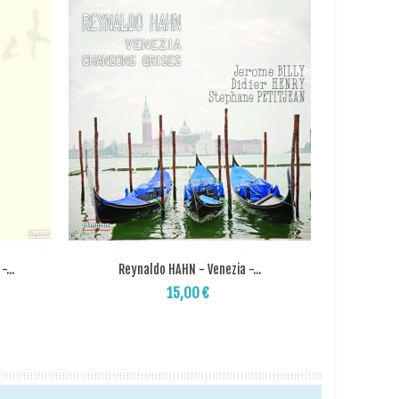
...
Reynaldo HAHN - Venezia -...
Rave
Add to Wishlist
15,00 €