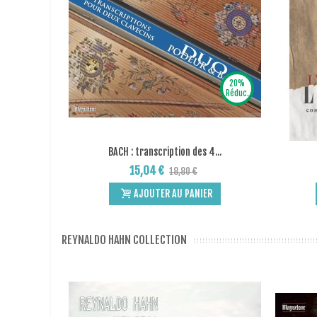
20%
Réduc.
BACH : transcription des 4...
Add to Wishlist
15,04 €
18,80 €
AJOUTER AU PANIER
REYNALDO HAHN COLLECTION