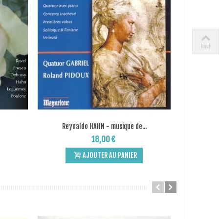
Haut
Reynaldo HAHN - musique de...
Coll
Add to Wishlist
18,00 €
AJOUTER AU PANIER