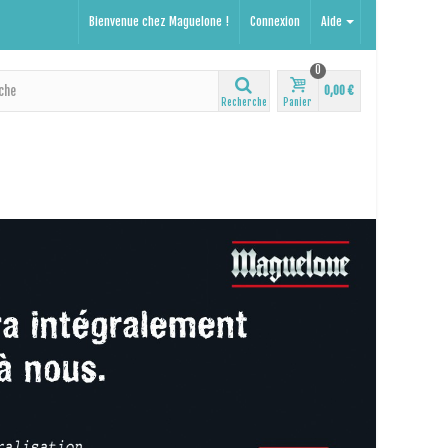
Bienvenue chez Maguelone !
Connexion
Aide
0
0,00 €
Recherche
Panier