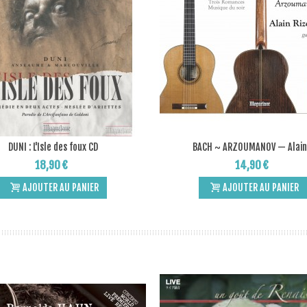
DUNI : L'Isle des foux CD
BACH ~ ARZOUMANOV — Alain.
Add to Wishlist
Add to Wishlist
18,90 €
14,90 €
AJOUTER AU PANIER
AJOUTER AU PANIER