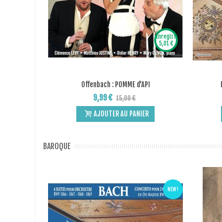
Enregistrer
5,01 €
Offenbach : POMME d'API
Add to Wishlist
9,99 €
15,00 €
AJOUTER AU PANIER
BAROQUE
NEW !