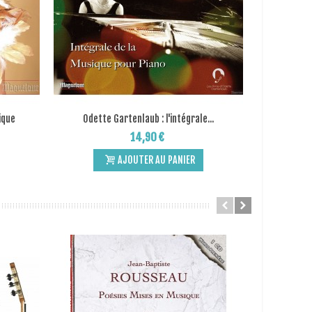
ique
Odette Gartenlaub : l'intégrale...
On est
Add to Wishlist
14,90 €
AJOUTER AU PANIER